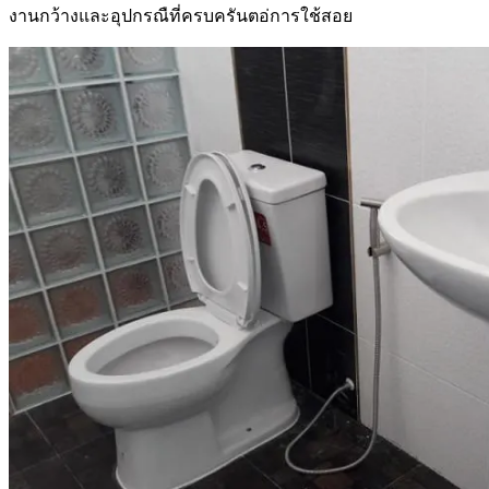
งานกว้างและอุปกรณืที่ครบครันตอ่การใช้สอย